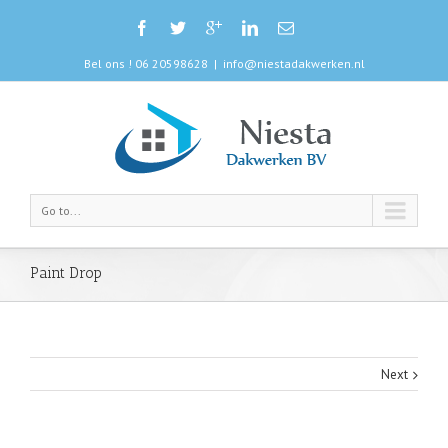
Bel ons ! 06 20598628
|
info@niestadakwerken.nl
Go to...
Paint Drop
Next