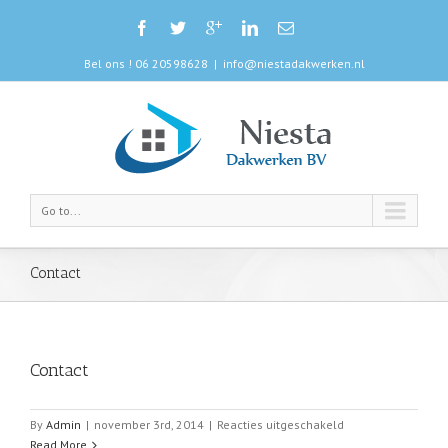
Bel ons ! 06 20598628
|
info@niestadakwerken.nl
Go to...
Contact
Contact
voor
By
Admin
|
november 3rd, 2014
|
Reacties uitgeschakeld
Contact
Read More